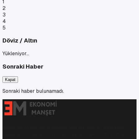
1
2
3
4
5
Döviz / Altın
Yükleniyor…
Sonraki Haber
Kapat
Sonraki haber bulunamadı.
Ekonomi, finans ve iş dünyasında en güncel, bağımsız
haberleri sunan yeni ve hızlı büyüyen ekonomi portalı.