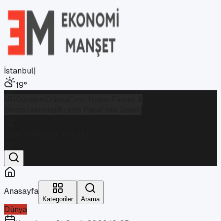
İstanbul
|
19
°
Gündem
Dünya
Özel Haber
Finans &
Borsa
Teknoloji
Kripto Para
Foto Galeri
İstanbul
Parçalı Bulutlu
19
°
Anasayfa
Kategoriler
Arama
Dünya