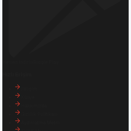
Hemen İndirin
Google Play
Hızlı Erişim
İletişim
Künye
Hakkımızda
Gizlilik Politikası
Aydınlatma Metni