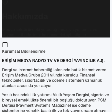
Hakkımızda
Medya sektöründeki yolculuğumuz, vizyonumuz ve
yayıncılık ilkelerimiz hakkında detaylı bilgiler.
Kurumsal Bilgilendirme
ERİŞİM MEDYA RADYO TV VE DERGİ YAYINCILIK A.Ş.
Dergi ve internet haberciliği alanında butik hizmet veren
Erişim Medya Grubu 2011 yılında kuruldu. Finansal
teknolojiler, sigortacılık ve ödeme sistemleri uzmanlık
alanları arasında yer alıyor.
Yazılı basındaki ilk yatırımı Akıllı Yaşam Dergisi, sigorta ve
bireysel emeklilikte önemli bir boşluğu dolduruyor. PSM
Dergisi (Payment Systems Magazine) ise ödeme
sistemlerine yönelik basılı ilk ve tek yayın organı olmayı