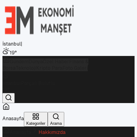
İstanbul
|
19
°
Gündem
Dünya
Özel Haber
Finans &
Borsa
Teknoloji
Kripto Para
Foto Galeri
İstanbul
Parçalı Bulutlu
19
°
Anasayfa
Kategoriler
Arama
Anasayfa
Hakkımızda