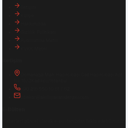
İletişim
Künye
Hakkımızda
Gizlilik Politikası
Aydınlatma Metni
KVKK Metni
İletişim
Osmanağa Mah. Hasırcıbaşı Cad.
Hasırcıbaşı Apt.
No:15/3
Kadıköy/İstanbul
+90 216 550 10 61 / 62
bbekar@akilliyasamdergisi.com
E-Bülten
Haberleri güncel olarak e-postanızdan takip edebilirsiniz!