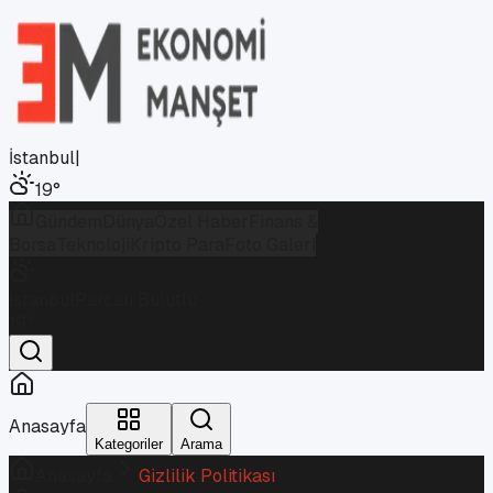
İstanbul
|
19
°
Gündem
Dünya
Özel Haber
Finans &
Borsa
Teknoloji
Kripto Para
Foto Galeri
İstanbul
Parçalı Bulutlu
19
°
Anasayfa
Kategoriler
Arama
Anasayfa
Gizlilik Politikası