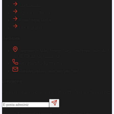
Hakkımızda
Gizlilik Politikası
Aydınlatma Metni
KVKK Metni
İletişim
Osmanağa Mah. Hasırcıbaşı Cad.
Hasırcıbaşı Apt.
No:15/3
Kadıköy/İstanbul
+90 216 550 10 61 / 62
bbekar@akilliyasamdergisi.com
E-Bülten
Haberleri güncel olarak e-postanızdan takip edebilirsiniz!