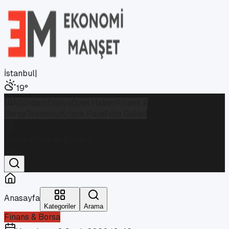
İstanbul
|
19
°
Gündem
Dünya
Özel Haber
Finans &
Borsa
Teknoloji
Kripto Para
Foto Galeri
İstanbul
Parçalı Bulutlu
19
°
Anasayfa
Kategoriler
Arama
Finans & Borsa