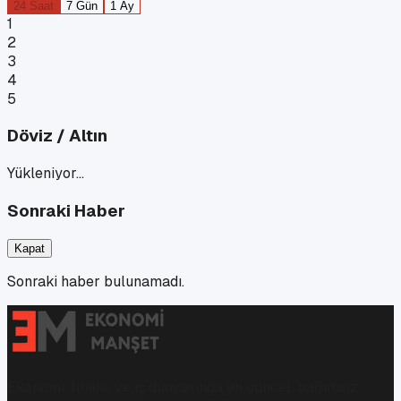
24 Saat
7 Gün
1 Ay
1
2
3
4
5
Döviz / Altın
Yükleniyor…
Sonraki Haber
Kapat
Sonraki haber bulunamadı.
Ekonomi, finans ve iş dünyasında en güncel, bağımsız