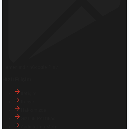
Hemen İndirin
Google Play
Hızlı Erişim
İletişim
Künye
Hakkımızda
Gizlilik Politikası
Aydınlatma Metni