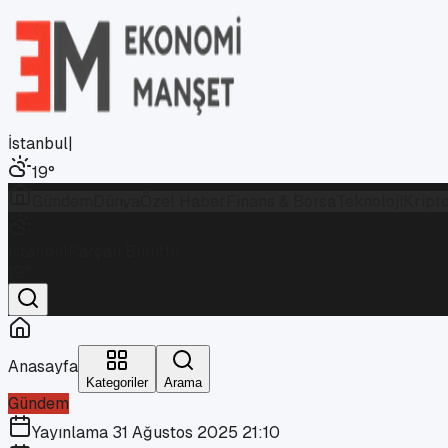
İstanbul
|
19
°
Gündem
Dünya
Özel Haber
Finans & Borsa
Teknoloji
Kript
İstanbul
Parçalı Bulutlu
19
°
Anasayfa
Kategoriler
Arama
Gündem
Yayınlama
31 Ağustos 2025 21:10