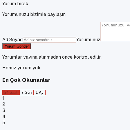
Yorum bırak
Yorumunuzu bizimle paylaşın.
Ad Soyad
Yorumunuz
Yorum Gönder
Yorumlar yayına alınmadan önce kontrol edilir.
Henüz yorum yok.
En Çok Okunanlar
24 Saat
7 Gün
1 Ay
1
2
3
4
5