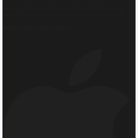
Ekonomi, finans ve iş dünyasında en güncel, bağımsız
haberleri sunan yeni ve hızlı büyüyen ekonomi portalı.
Mobil Uygulamamızı İndirin