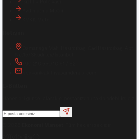
Gizlilik Politikası
Aydınlatma Metni
KVKK Metni
İletişim
Osmanağa Mah. Hasırcıbaşı Cad.
Hasırcıbaşı Apt.
No:15/3
Kadıköy/İstanbul
+90 216 550 10 61 / 62
bbekar@akilliyasamdergisi.com
E-Bülten
Haberleri güncel olarak e-postanızdan takip edebilirsiniz!
©
2026
Ekonomi Manşet
. Tüm hakları saklıdır.