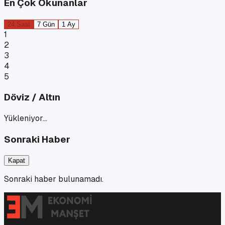
En Çok Okunanlar
24 Saat
7 Gün
1 Ay
1
2
3
4
5
Döviz / Altın
Yükleniyor…
Sonraki Haber
Kapat
Sonraki haber bulunamadı.