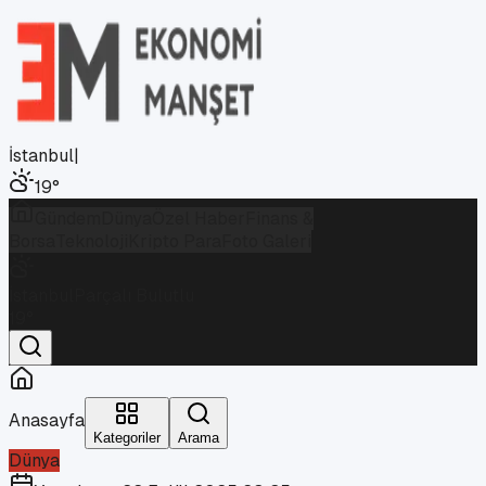
İstanbul
|
19
°
Gündem
Dünya
Özel Haber
Finans &
Borsa
Teknoloji
Kripto Para
Foto Galeri
İstanbul
Parçalı Bulutlu
19
°
Anasayfa
Kategoriler
Arama
Dünya