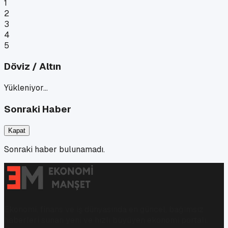
1
2
3
4
5
Döviz / Altın
Yükleniyor…
Sonraki Haber
Kapat
Sonraki haber bulunamadı.
Ekonomi, finans ve iş dünyasında en güncel, bağımsız
haberleri sunan yeni ve hızlı büyüyen ekonomi portalı.