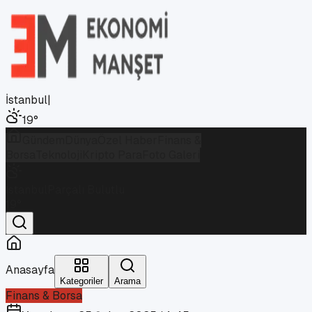
İstanbul
|
19
°
Gündem
Dünya
Özel Haber
Finans &
Borsa
Teknoloji
Kripto Para
Foto Galeri
İstanbul
Parçalı Bulutlu
19
°
Anasayfa
Kategoriler
Arama
Finans & Borsa