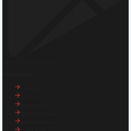
Hemen İndirin
Google Play
Hızlı Erişim
İletişim
Künye
Hakkımızda
Gizlilik Politikası
Aydınlatma Metni