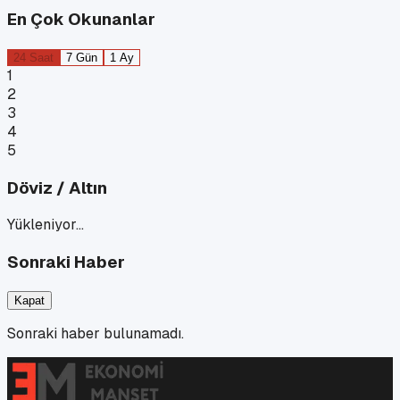
En Çok Okunanlar
24 Saat
7 Gün
1 Ay
1
2
3
4
5
Döviz / Altın
Yükleniyor…
Sonraki Haber
Kapat
Sonraki haber bulunamadı.