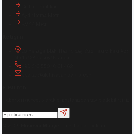
Gizlilik Politikası
Aydınlatma Metni
KVKK Metni
İletişim
Osmanağa Mah. Hasırcıbaşı Cad.
Hasırcıbaşı Apt.
No:15/3
Kadıköy/İstanbul
+90 216 550 10 61 / 62
bbekar@akilliyasamdergisi.com
E-Bülten
Haberleri güncel olarak e-postanızdan takip edebilirsiniz!
©
2026
Ekonomi Manşet
. Tüm hakları saklıdır.