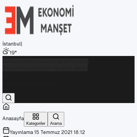
İstanbul
|
19
°
Gündem
Dünya
Özel Haber
Finans &
Borsa
Teknoloji
Kripto Para
Foto Galeri
İstanbul
Parçalı Bulutlu
19
°
Anasayfa
Kategoriler
Arama
Yayınlama
15 Temmuz 2021 18:12