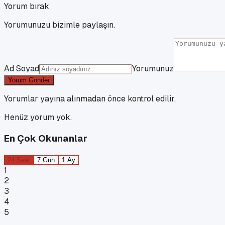
Yorum bırak
Yorumunuzu bizimle paylaşın.
Ad Soyad
Yorumunuz
Yorum Gönder
Yorumlar yayına alınmadan önce kontrol edilir.
Henüz yorum yok.
En Çok Okunanlar
24 Saat
7 Gün
1 Ay
1
2
3
4
5