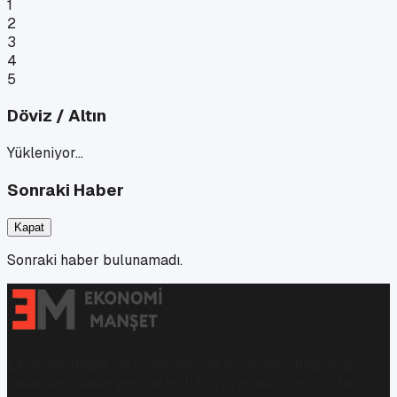
1
2
3
4
5
Döviz / Altın
Yükleniyor…
Sonraki Haber
Kapat
Sonraki haber bulunamadı.
Ekonomi, finans ve iş dünyasında en güncel, bağımsız
haberleri sunan yeni ve hızlı büyüyen ekonomi portalı.