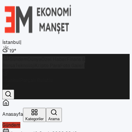
İstanbul
|
19
°
Gündem
Dünya
Özel Haber
Finans &
Borsa
Teknoloji
Kripto Para
Foto Galeri
İstanbul
Parçalı Bulutlu
19
°
Anasayfa
Kategoriler
Arama
Gündem