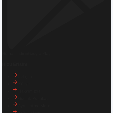
Hemen İndirin
Google Play
Hızlı Erişim
İletişim
Künye
Hakkımızda
Gizlilik Politikası
Aydınlatma Metni