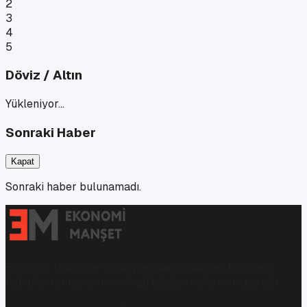
2
3
4
5
Döviz / Altın
Yükleniyor…
Sonraki Haber
Kapat
Sonraki haber bulunamadı.
Ekonomi, finans ve iş dünyasında en güncel, bağımsız
haberleri sunan yeni ve hızlı büyüyen ekonomi portalı.