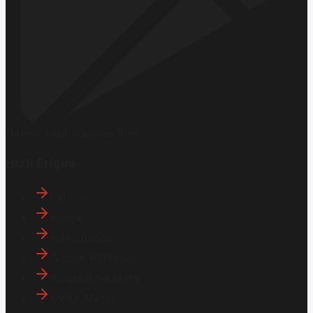
Hemen İndirin
Google Play
Hızlı Erişim
İletişim
Künye
Hakkımızda
Gizlilik Politikası
Aydınlatma Metni
KVKK Metni