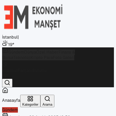
İstanbul
|
19
°
Gündem
Dünya
Özel Haber
Finans &
Borsa
Teknoloji
Kripto Para
Foto Galeri
İstanbul
Parçalı Bulutlu
19
°
Anasayfa
Kategoriler
Arama
Gündem