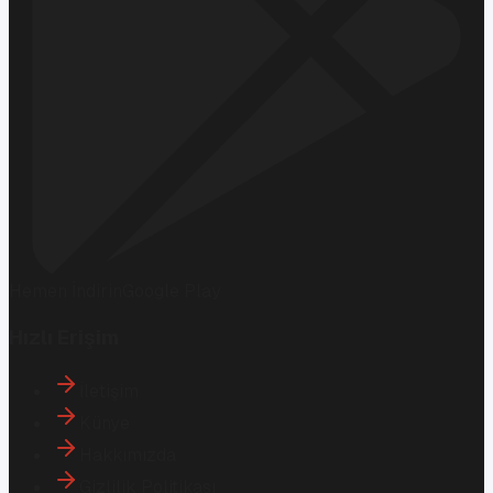
Hemen İndirin
Google Play
Hızlı Erişim
İletişim
Künye
Hakkımızda
Gizlilik Politikası