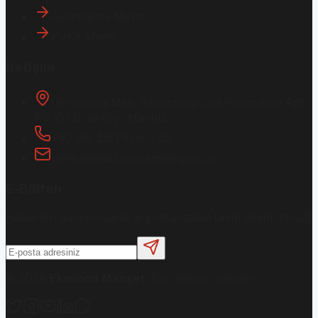
Aydınlatma Metni
KVKK Metni
İletişim
Osmanağa Mah. Hasırcıbaşı Cad.
Hasırcıbaşı Apt.
No:15/3
Kadıköy/İstanbul
+90 216 550 10 61 / 62
bbekar@akilliyasamdergisi.com
E-Bülten
Haberleri güncel olarak e-postanızdan takip edebilirsiniz!
©
2026
Ekonomi Manşet
. Tüm hakları saklıdır.