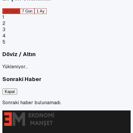
24 Saat
7 Gün
1 Ay
1
2
3
4
5
Döviz / Altın
Yükleniyor…
Sonraki Haber
Kapat
Sonraki haber bulunamadı.