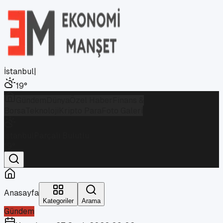
İstanbul
|
19
°
Gündem
Dünya
Özel Haber
Finans &
Borsa
Teknoloji
Kripto Para
Foto Galeri
İstanbul
Parçalı Bulutlu
19
°
Anasayfa
Kategoriler
Arama
Gündem