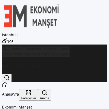
İstanbul
|
19
°
Gündem
Dünya
Özel Haber
Finans &
Borsa
Teknoloji
Kripto Para
Foto Galeri
İstanbul
Parçalı Bulutlu
19
°
Anasayfa
Kategoriler
Arama
Ekonomi Manşet