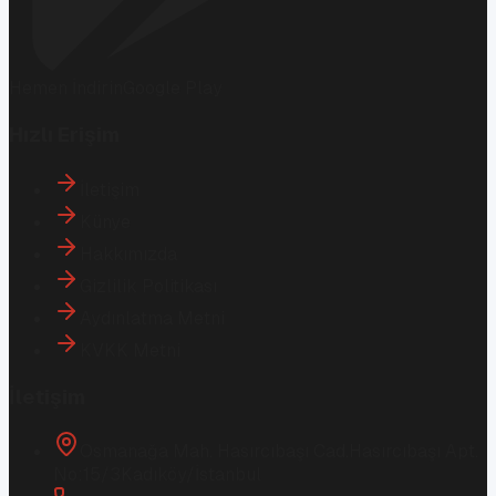
Hemen İndirin
Google Play
Hızlı Erişim
İletişim
Künye
Hakkımızda
Gizlilik Politikası
Aydınlatma Metni
KVKK Metni
İletişim
Osmanağa Mah. Hasırcıbaşı Cad.
Hasırcıbaşı Apt.
No:15/3
Kadıköy/İstanbul