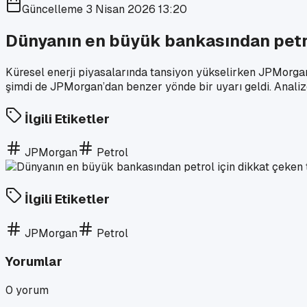
Güncelleme
3 Nisan 2026 13:20
Dünyanın en büyük bankasından petro
Küresel enerji piyasalarında tansiyon yükselirken JPMorgan 
şimdi de JPMorgan’dan benzer yönde bir uyarı geldi. Analize
İlgili Etiketler
JPMorgan
Petrol
İlgili Etiketler
JPMorgan
Petrol
Yorumlar
0
yorum