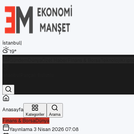
İstanbul
|
19
°
Gündem
Dünya
Özel Haber
Finans & Borsa
Teknoloji
Kript
İstanbul
Parçalı Bulutlu
19
°
Anasayfa
Kategoriler
Arama
Finans & Borsa
Dünya
Yayınlama
3 Nisan 2026 07:08