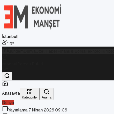
İstanbul
|
19
°
Gündem
Dünya
Özel Haber
Finans & Borsa
Teknoloji
Kript
İstanbul
Parçalı Bulutlu
19
°
Anasayfa
Kategoriler
Arama
Dünya
Yayınlama
7 Nisan 2026 09:06