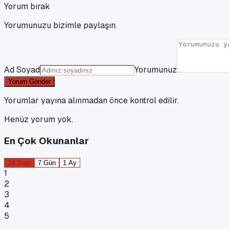
Yorum bırak
Yorumunuzu bizimle paylaşın.
Ad Soyad
Yorumunuz
Yorum Gönder
Yorumlar yayına alınmadan önce kontrol edilir.
Henüz yorum yok.
En Çok Okunanlar
24 Saat
7 Gün
1 Ay
1
2
3
4
5