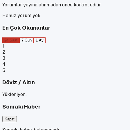
Yorumlar yayına alınmadan önce kontrol edilir.
Henüz yorum yok.
En Çok Okunanlar
24 Saat
7 Gün
1 Ay
1
2
3
4
5
Döviz / Altın
Yükleniyor…
Sonraki Haber
Kapat
Sonraki haber bulunamadı.