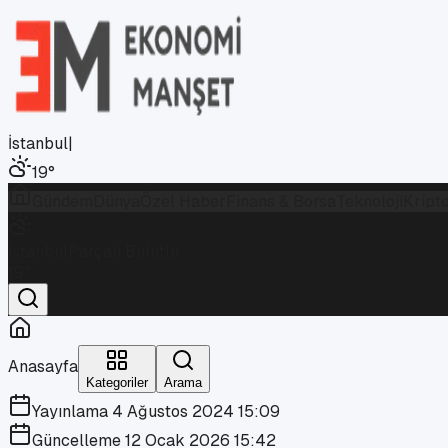
İstanbul
|
19
°
Gündem
Dünya
Özel Haber
Finans & Borsa
Teknoloji
Kript
İstanbul
Parçalı Bulutlu
19
°
Anasayfa
Kategoriler
Arama
Yayınlama
4 Ağustos 2024 15:09
Güncelleme
12 Ocak 2026 15:42