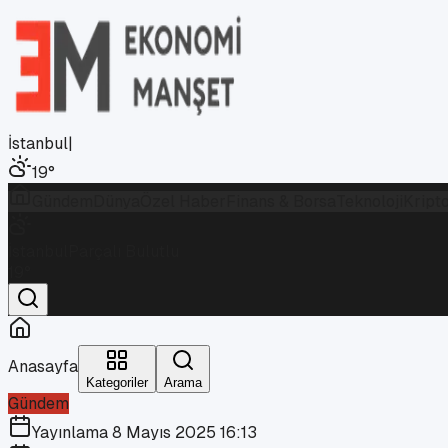
İstanbul
|
19
°
Gündem
Dünya
Özel Haber
Finans & Borsa
Teknoloji
Kript
İstanbul
Parçalı Bulutlu
19
°
Anasayfa
Kategoriler
Arama
Gündem
Yayınlama
8 Mayıs 2025 16:13