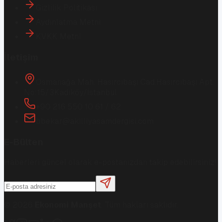
Gizlilik Politikası
Aydınlatma Metni
KVKK Metni
İletişim
Osmanağa Mah. Hasırcıbaşı Cad.
Hasırcıbaşı Apt.
No:15/3
Kadıköy/İstanbul
+90 216 550 10 61 / 62
bbekar@akilliyasamdergisi.com
E-Bülten
Haberleri güncel olarak e-postanızdan takip edebilirsiniz!
©
2026
Ekonomi Manşet
. Tüm hakları saklıdır.