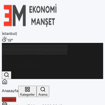
İstanbul
|
19
°
Gündem
Dünya
Özel Haber
Finans &
Borsa
Teknoloji
Kripto Para
Foto Galeri
İstanbul
Parçalı Bulutlu
19
°
Anasayfa
Kategoriler
Arama
Gündem