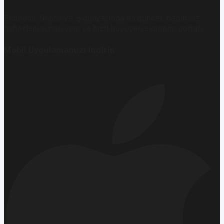
Ekonomi, finans ve iş dünyasında en güncel, bağımsız
haberleri sunan yeni ve hızlı büyüyen ekonomi portalı.
Mobil Uygulamamızı İndirin