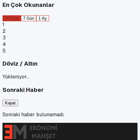
En Çok Okunanlar
24 Saat
7 Gün
1 Ay
1
2
3
4
5
Döviz / Altın
Yükleniyor…
Sonraki Haber
Kapat
Sonraki haber bulunamadı.