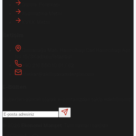
Gizlilik Politikası
Aydınlatma Metni
KVKK Metni
İletişim
Osmanağa Mah. Hasırcıbaşı Cad.
Hasırcıbaşı Apt.
No:15/3
Kadıköy/İstanbul
+90 216 550 10 61 / 62
bbekar@akilliyasamdergisi.com
E-Bülten
Haberleri güncel olarak e-postanızdan takip edebilirsiniz!
©
2026
Ekonomi Manşet
. Tüm hakları saklıdır.