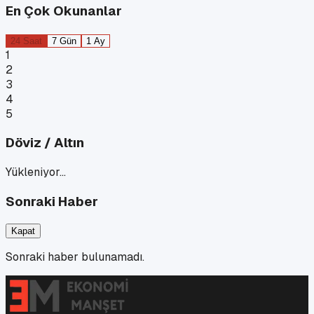
En Çok Okunanlar
24 Saat
7 Gün
1 Ay
1
2
3
4
5
Döviz / Altın
Yükleniyor…
Sonraki Haber
Kapat
Sonraki haber bulunamadı.