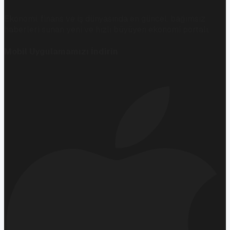
Ekonomi, finans ve iş dünyasında en güncel, bağımsız
haberleri sunan yeni ve hızlı büyüyen ekonomi portalı.
Mobil Uygulamamızı İndirin