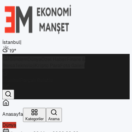
İstanbul
|
19
°
Gündem
Dünya
Özel Haber
Finans &
Borsa
Teknoloji
Kripto Para
Foto Galeri
İstanbul
Parçalı Bulutlu
19
°
Anasayfa
Kategoriler
Arama
Dünya