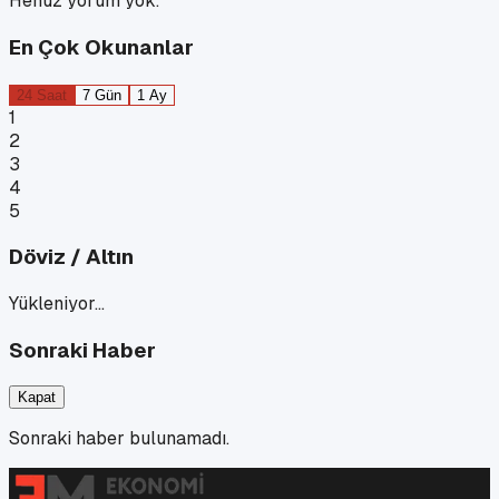
Henüz yorum yok.
En Çok Okunanlar
24 Saat
7 Gün
1 Ay
1
2
3
4
5
Döviz / Altın
Yükleniyor…
Sonraki Haber
Kapat
Sonraki haber bulunamadı.