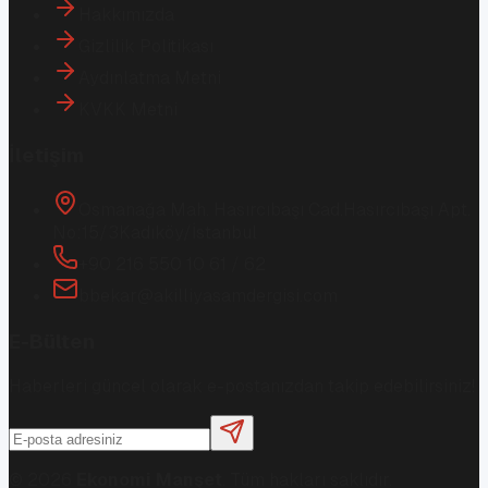
Hakkımızda
Gizlilik Politikası
Aydınlatma Metni
KVKK Metni
İletişim
Osmanağa Mah. Hasırcıbaşı Cad.
Hasırcıbaşı Apt.
No:15/3
Kadıköy/İstanbul
+90 216 550 10 61 / 62
bbekar@akilliyasamdergisi.com
E-Bülten
Haberleri güncel olarak e-postanızdan takip edebilirsiniz!
©
2026
Ekonomi Manşet
. Tüm hakları saklıdır.