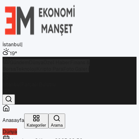
İstanbul
|
19
°
Gündem
Dünya
Özel Haber
Finans &
Borsa
Teknoloji
Kripto Para
Foto Galeri
İstanbul
Parçalı Bulutlu
19
°
Anasayfa
Kategoriler
Arama
Dünya