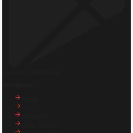
Hemen İndirin
Google Play
Hızlı Erişim
İletişim
Künye
Hakkımızda
Gizlilik Politikası