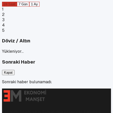
24 Saat
7 Gün
1 Ay
1
2
3
4
5
Döviz / Altın
Yükleniyor…
Sonraki Haber
Kapat
Sonraki haber bulunamadı.
Ekonomi, finans ve iş dünyasında en güncel, bağımsız