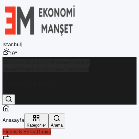
İstanbul
|
19
°
Gündem
Dünya
Özel Haber
Finans &
Borsa
Teknoloji
Kripto Para
Foto Galeri
İstanbul
Parçalı Bulutlu
19
°
Anasayfa
Kategoriler
Arama
Finans & Borsa
Dünya