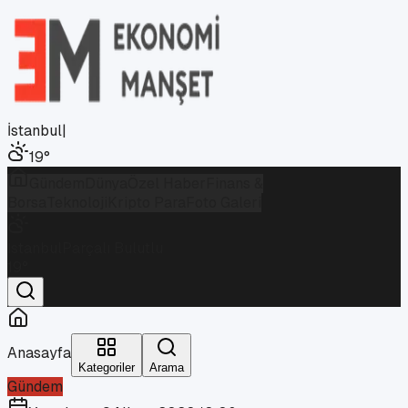
İstanbul
|
19
°
Gündem
Dünya
Özel Haber
Finans &
Borsa
Teknoloji
Kripto Para
Foto Galeri
İstanbul
Parçalı Bulutlu
19
°
Anasayfa
Kategoriler
Arama
Gündem