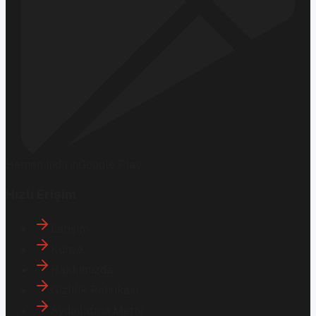
Hemen İndirin
Google Play
Hızlı Erişim
İletişim
Künye
Hakkımızda
Gizlilik Politikası
Aydınlatma Metni