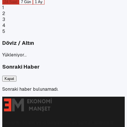
24 Saat
7 Gün
1 Ay
1
2
3
4
5
Döviz / Altın
Yükleniyor…
Sonraki Haber
Kapat
Sonraki haber bulunamadı.
Ekonomi, finans ve iş dünyasında en güncel, bağımsız