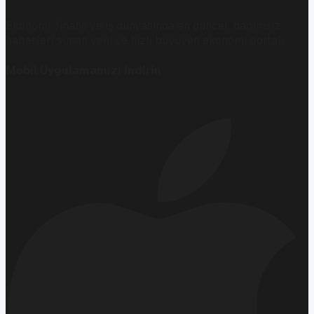
Ekonomi, finans ve iş dünyasında en güncel, bağımsız
haberleri sunan yeni ve hızlı büyüyen ekonomi portalı.
Mobil Uygulamamızı İndirin