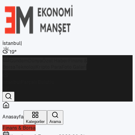
İstanbul
|
19
°
Gündem
Dünya
Özel Haber
Finans &
Borsa
Teknoloji
Kripto Para
Foto Galeri
İstanbul
Parçalı Bulutlu
19
°
Anasayfa
Kategoriler
Arama
Finans & Borsa