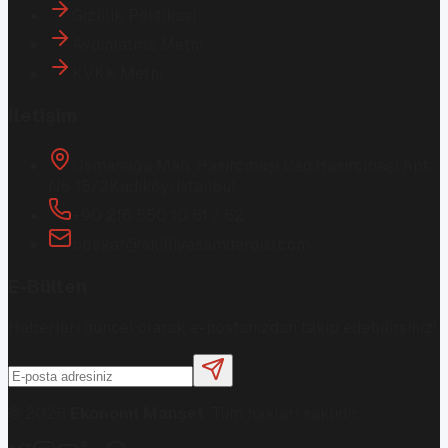
Gizlilik Politikası
Aydınlatma Metni
KVKK Metni
İletişim
Osmanağa Mah. Hasırcıbaşı Cad.
Hasırcıbaşı Apt.
No:15/3
Kadıköy/İstanbul
+90 216 550 10 61 / 62
bbekar@akilliyasamdergisi.com
E-Bülten
Haberleri güncel olarak e-postanızdan takip edebilirsiniz!
©
2026
Ekonomi Manşet
. Tüm hakları saklıdır.