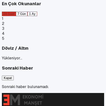
En Çok Okunanlar
24 Saat
7 Gün
1 Ay
1
2
3
4
5
Döviz / Altın
Yükleniyor…
Sonraki Haber
Kapat
Sonraki haber bulunamadı.