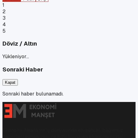
1
2
3
4
5
Döviz / Altın
Yükleniyor…
Sonraki Haber
Kapat
Sonraki haber bulunamadı.
Ekonomi, finans ve iş dünyasında en güncel, bağımsız
haberleri sunan yeni ve hızlı büyüyen ekonomi portalı.