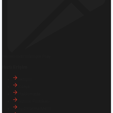
Hemen İndirin
Google Play
Hızlı Erişim
İletişim
Künye
Hakkımızda
Gizlilik Politikası
Aydınlatma Metni