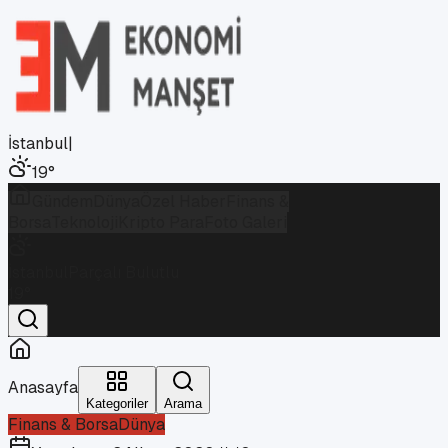
İstanbul
|
19
°
Gündem
Dünya
Özel Haber
Finans &
Borsa
Teknoloji
Kripto Para
Foto Galeri
İstanbul
Parçalı Bulutlu
19
°
Anasayfa
Kategoriler
Arama
Finans & Borsa
Dünya