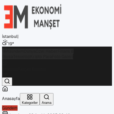
İstanbul
|
19
°
Gündem
Dünya
Özel Haber
Finans &
Borsa
Teknoloji
Kripto Para
Foto Galeri
İstanbul
Parçalı Bulutlu
19
°
Anasayfa
Kategoriler
Arama
Gündem