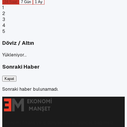
24 Saat
7 Gün
1 Ay
1
2
3
4
5
Döviz / Altın
Yükleniyor…
Sonraki Haber
Kapat
Sonraki haber bulunamadı.
Ekonomi, finans ve iş dünyasında en güncel, bağımsız