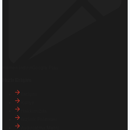
Hemen İndirin
Google Play
Hızlı Erişim
İletişim
Künye
Hakkımızda
Gizlilik Politikası
Aydınlatma Metni