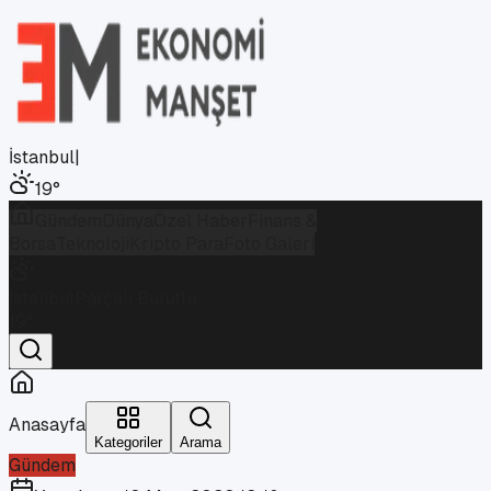
İstanbul
|
19
°
Gündem
Dünya
Özel Haber
Finans &
Borsa
Teknoloji
Kripto Para
Foto Galeri
İstanbul
Parçalı Bulutlu
19
°
Anasayfa
Kategoriler
Arama
Gündem