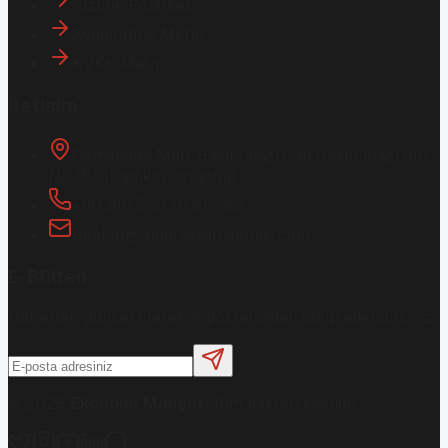
Gizlilik Politikası
Aydınlatma Metni
KVKK Metni
İletişim
Osmanağa Mah. Hasırcıbaşı Cad.
Hasırcıbaşı Apt.
No:15/3
Kadıköy/İstanbul
+90 216 550 10 61 / 62
bbekar@akilliyasamdergisi.com
E-Bülten
Haberleri güncel olarak e-postanızdan takip edebilirsiniz!
©
2026
Ekonomi Manşet
. Tüm hakları saklıdır.