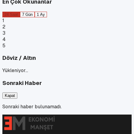
En Çok Okunanlar
24 Saat
7 Gün
1 Ay
1
2
3
4
5
Döviz / Altın
Yükleniyor…
Sonraki Haber
Kapat
Sonraki haber bulunamadı.