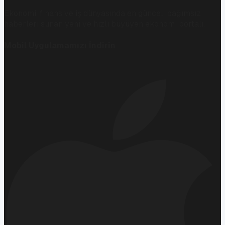
Ekonomi, finans ve iş dünyasında en güncel, bağımsız
haberleri sunan yeni ve hızlı büyüyen ekonomi portalı.
Mobil Uygulamamızı İndirin