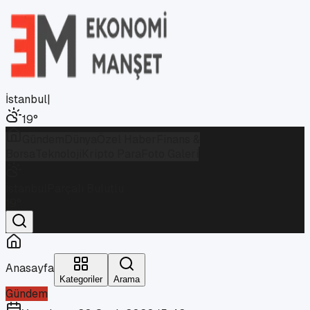
İstanbul
|
19
°
Gündem
Dünya
Özel Haber
Finans &
Borsa
Teknoloji
Kripto Para
Foto Galeri
İstanbul
Parçalı Bulutlu
19
°
Anasayfa
Kategoriler
Arama
Gündem