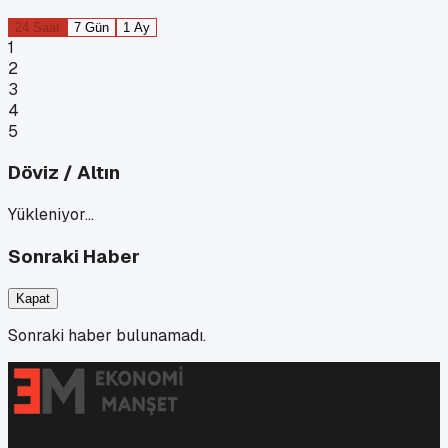
24 Saat
7 Gün
1 Ay
1
2
3
4
5
Döviz / Altın
Yükleniyor…
Sonraki Haber
Kapat
Sonraki haber bulunamadı.