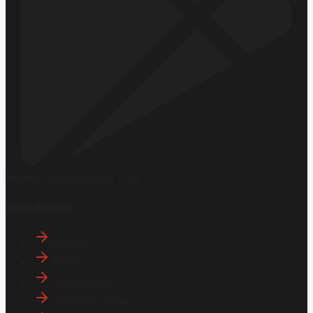
Hemen İndirin
Google Play
Hızlı Erişim
İletişim
Künye
Hakkımızda
Gizlilik Politikası