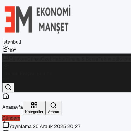
İstanbul
|
19
°
Gündem
Dünya
Özel Haber
Finans & Borsa
Teknoloji
Kript
İstanbul
Parçalı Bulutlu
19
°
Anasayfa
Kategoriler
Arama
Gündem
Yayınlama
26 Aralık 2025 20:27