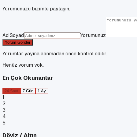
Yorumunuzu bizimle paylaşın.
Ad Soyad
Yorumunuz
Yorum Gönder
Yorumlar yayına alınmadan önce kontrol edilir.
Henüz yorum yok.
En Çok Okunanlar
24 Saat
7 Gün
1 Ay
1
2
3
4
5
Döviz / Altın