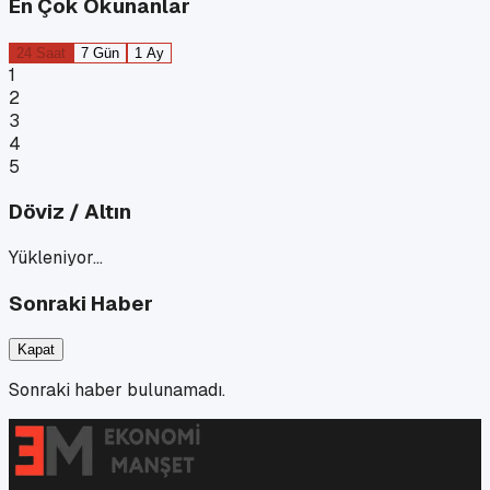
En Çok Okunanlar
24 Saat
7 Gün
1 Ay
1
2
3
4
5
Döviz / Altın
Yükleniyor…
Sonraki Haber
Kapat
Sonraki haber bulunamadı.