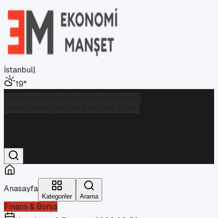
İstanbul
|
19
°
Gündem
Dünya
Özel Haber
Finans &
Borsa
Teknoloji
Kripto Para
Foto Galeri
İstanbul
Parçalı Bulutlu
19
°
Anasayfa
Kategoriler
Arama
Finans & Borsa