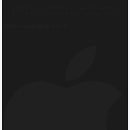
Ekonomi, finans ve iş dünyasında en güncel, bağımsız
haberleri sunan yeni ve hızlı büyüyen ekonomi portalı.
Mobil Uygulamamızı İndirin