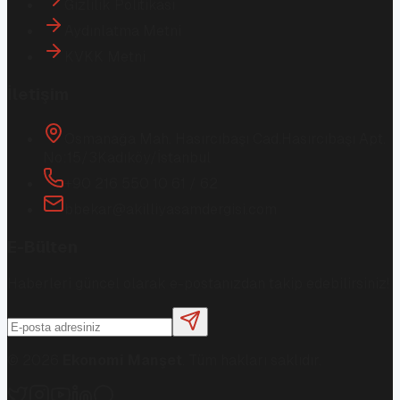
Gizlilik Politikası
Aydınlatma Metni
KVKK Metni
İletişim
Osmanağa Mah. Hasırcıbaşı Cad.
Hasırcıbaşı Apt.
No:15/3
Kadıköy/İstanbul
+90 216 550 10 61 / 62
bbekar@akilliyasamdergisi.com
E-Bülten
Haberleri güncel olarak e-postanızdan takip edebilirsiniz!
©
2026
Ekonomi Manşet
. Tüm hakları saklıdır.