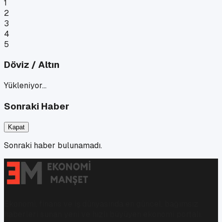
1
2
3
4
5
Döviz / Altın
Yükleniyor…
Sonraki Haber
Kapat
Sonraki haber bulunamadı.
Ekonomi, finans ve iş dünyasında en güncel, bağımsız
haberleri sunan yeni ve hızlı büyüyen ekonomi portalı.