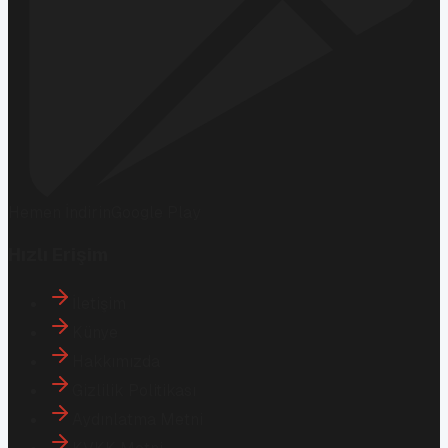
Hemen İndirin
Google Play
Hızlı Erişim
İletişim
Künye
Hakkımızda
Gizlilik Politikası
Aydınlatma Metni