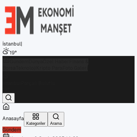
İstanbul
|
19
°
Gündem
Dünya
Özel Haber
Finans &
Borsa
Teknoloji
Kripto Para
Foto Galeri
İstanbul
Parçalı Bulutlu
19
°
Anasayfa
Kategoriler
Arama
Gündem