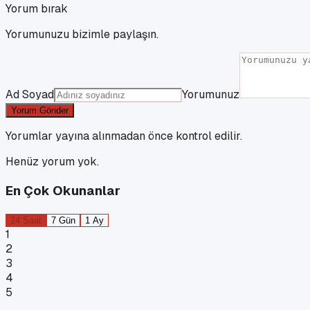
Yorum bırak
Yorumunuzu bizimle paylaşın.
Ad Soyad
Yorumunuz
Yorum Gönder
Yorumlar yayına alınmadan önce kontrol edilir.
Henüz yorum yok.
En Çok Okunanlar
24 Saat
7 Gün
1 Ay
1
2
3
4
5