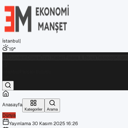
İstanbul
|
19
°
Gündem
Dünya
Özel Haber
Finans & Borsa
Teknoloji
Kript
İstanbul
Parçalı Bulutlu
19
°
Anasayfa
Kategoriler
Arama
Dünya
Yayınlama
30 Kasım 2025 16:26