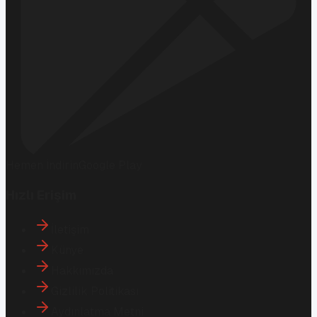
Hemen İndirin
Google Play
Hızlı Erişim
İletişim
Künye
Hakkımızda
Gizlilik Politikası
Aydınlatma Metni