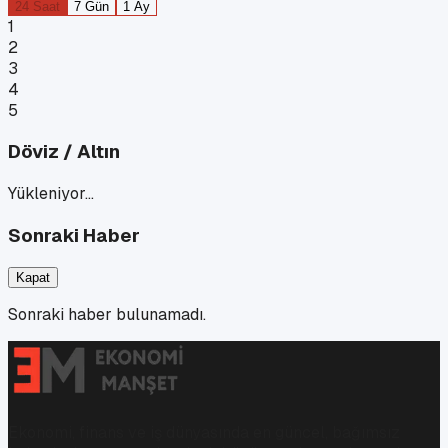
24 Saat
7 Gün
1 Ay
1
2
3
4
5
Döviz / Altın
Yükleniyor…
Sonraki Haber
Kapat
Sonraki haber bulunamadı.
Ekonomi, finans ve iş dünyasında en güncel, bağımsız