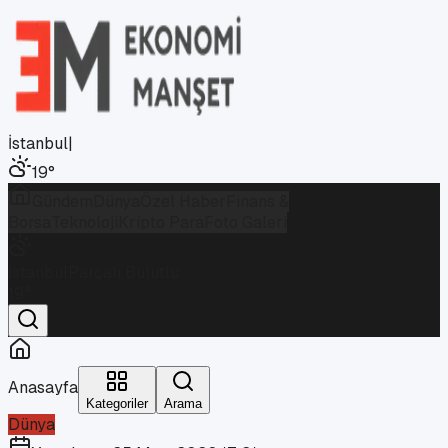
İstanbul
|
19
°
Gündem
Dünya
Özel Haber
Finans &
Borsa
Teknoloji
Kripto Para
Foto Galeri
İstanbul
Parçalı Bulutlu
19
°
Anasayfa
Kategoriler
Arama
Dünya