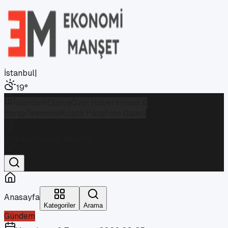
İstanbul
|
19
°
Gündem
Dünya
Özel Haber
Finans &
Borsa
Teknoloji
Kripto Para
Foto Galeri
İstanbul
Parçalı Bulutlu
19
°
Anasayfa
Kategoriler
Arama
Gündem