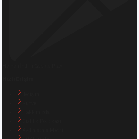
Hemen İndirin
Google Play
Hızlı Erişim
İletişim
Künye
Hakkımızda
Gizlilik Politikası
Aydınlatma Metni