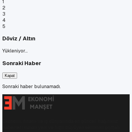
1
2
3
4
5
Döviz / Altın
Yükleniyor…
Sonraki Haber
Kapat
Sonraki haber bulunamadı.
Ekonomi, finans ve iş dünyasında en güncel, bağımsız
haberleri sunan yeni ve hızlı büyüyen ekonomi portalı.