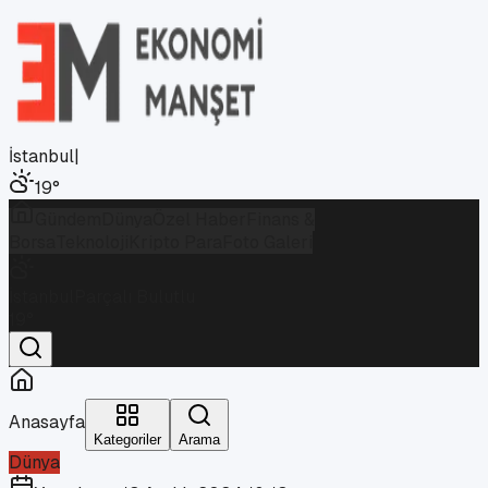
İstanbul
|
19
°
Gündem
Dünya
Özel Haber
Finans &
Borsa
Teknoloji
Kripto Para
Foto Galeri
İstanbul
Parçalı Bulutlu
19
°
Anasayfa
Kategoriler
Arama
Dünya