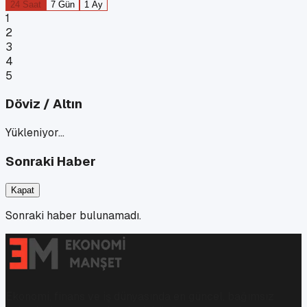
24 Saat
7 Gün
1 Ay
1
2
3
4
5
Döviz / Altın
Yükleniyor…
Sonraki Haber
Kapat
Sonraki haber bulunamadı.
Ekonomi, finans ve iş dünyasında en güncel, bağımsız