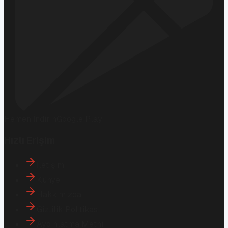
Hemen İndirin
Google Play
Hızlı Erişim
İletişim
Künye
Hakkımızda
Gizlilik Politikası
Aydınlatma Metni