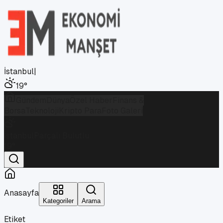
İstanbul
|
19
°
Gündem
Dünya
Özel Haber
Finans &
Borsa
Teknoloji
Kripto Para
Foto Galeri
İstanbul
Parçalı Bulutlu
19
°
Anasayfa
Kategoriler
Arama
Etiket