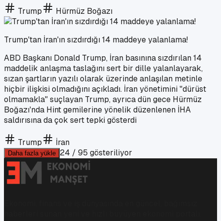
Trump
Hürmüz Boğazı
Trump'tan İran'ın sızdırdığı 14 maddeye yalanlama!
ABD Başkanı Donald Trump, İran basınına sızdırılan 14
maddelik anlaşma taslağını sert bir dille yalanlayarak,
sızan şartların yazılı olarak üzerinde anlaşılan metinle
hiçbir ilişkisi olmadığını açıkladı. İran yönetimini "dürüst
olmamakla" suçlayan Trump, ayrıca dün gece Hürmüz
Boğazı'nda Hint gemilerine yönelik düzenlenen İHA
saldırısına da çok sert tepki gösterdi
Trump
İran
24
/
95
gösteriliyor
Daha fazla yükle
Ekonomi, finans ve iş dünyasında en güncel, bağımsız
haberleri sunan yeni ve hızlı büyüyen ekonomi portalı.