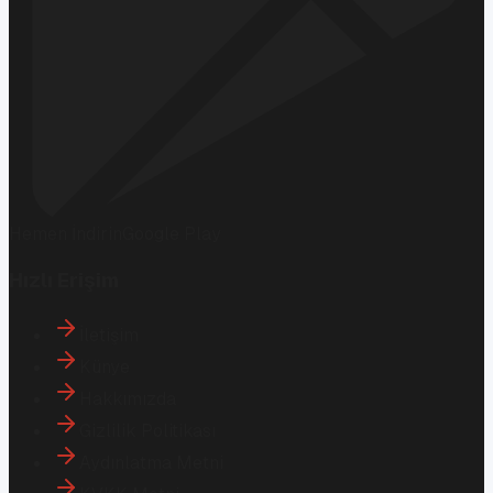
Hemen İndirin
Google Play
Hızlı Erişim
İletişim
Künye
Hakkımızda
Gizlilik Politikası
Aydınlatma Metni