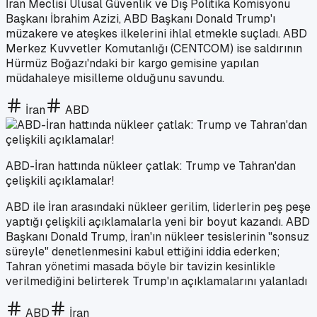
İran Meclisi Ulusal Güvenlik ve Dış Politika Komisyonu
Başkanı İbrahim Azizi, ABD Başkanı Donald Trump'ı
müzakere ve ateşkes ilkelerini ihlal etmekle suçladı. ABD
Merkez Kuvvetler Komutanlığı (CENTCOM) ise saldırının
Hürmüz Boğazı'ndaki bir kargo gemisine yapılan
müdahaleye misilleme olduğunu savundu.
İran
ABD
ABD-İran hattında nükleer çatlak: Trump ve Tahran'dan
çelişkili açıklamalar!
ABD ile İran arasındaki nükleer gerilim, liderlerin peş peşe
yaptığı çelişkili açıklamalarla yeni bir boyut kazandı. ABD
Başkanı Donald Trump, İran'ın nükleer tesislerinin "sonsuz
süreyle" denetlenmesini kabul ettiğini iddia ederken;
Tahran yönetimi masada böyle bir tavizin kesinlikle
verilmediğini belirterek Trump'ın açıklamalarını yalanladı
ABD
İran