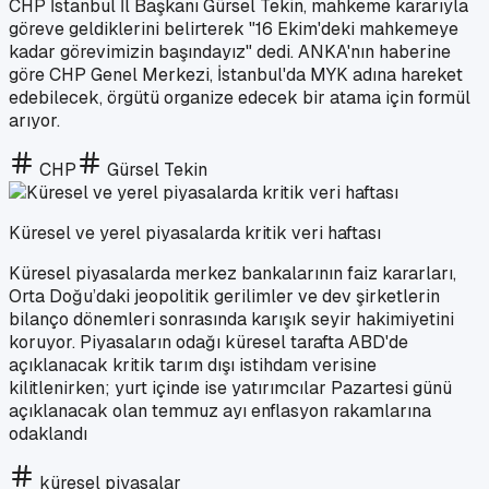
CHP İstanbul İl Başkanı Gürsel Tekin, mahkeme kararıyla
göreve geldiklerini belirterek "16 Ekim'deki mahkemeye
kadar görevimizin başındayız" dedi. ANKA'nın haberine
göre CHP Genel Merkezi, İstanbul'da MYK adına hareket
edebilecek, örgütü organize edecek bir atama için formül
arıyor.
CHP
Gürsel Tekin
Küresel ve yerel piyasalarda kritik veri haftası
Küresel piyasalarda merkez bankalarının faiz kararları,
Orta Doğu’daki jeopolitik gerilimler ve dev şirketlerin
bilanço dönemleri sonrasında karışık seyir hakimiyetini
koruyor. Piyasaların odağı küresel tarafta ABD'de
açıklanacak kritik tarım dışı istihdam verisine
kilitlenirken; yurt içinde ise yatırımcılar Pazartesi günü
açıklanacak olan temmuz ayı enflasyon rakamlarına
odaklandı
küresel piyasalar