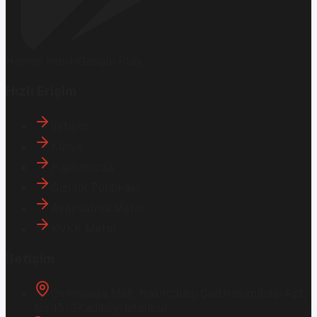
Hemen İndirin
Google Play
Hızlı Erişim
İletişim
Künye
Hakkımızda
Gizlilik Politikası
Aydınlatma Metni
KVKK Metni
İletişim
Osmanağa Mah. Hasırcıbaşı Cad.
Hasırcıbaşı Apt.
No:15/3
Kadıköy/İstanbul