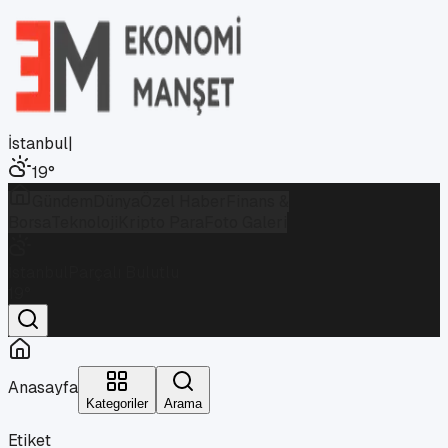
İstanbul
|
19
°
Gündem
Dünya
Özel Haber
Finans &
Borsa
Teknoloji
Kripto Para
Foto Galeri
İstanbul
Parçalı Bulutlu
19
°
Anasayfa
Kategoriler
Arama
Etiket