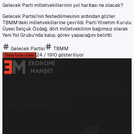
Gelecek Parti milletvekillerinin yol haritası ne olacak?
Gelecek Partisi'nin feshedilmesinin ardından gözler
TBMM'deki milletvekillerine çevrildi. Parti Yönetim Kurulu
Üyesi Selçuk Özdağ, dört milletvekilinin bağımsız olarak
Yeni Yol Grubu'nda kalıp, görev yapacağını belirtti.
Gelecek Partisi
TBMM
24
/
1910
gösteriliyor
Daha fazla yükle
Ekonomi, finans ve iş dünyasında en güncel, bağımsız
haberleri sunan yeni ve hızlı büyüyen ekonomi portalı.
Mobil Uygulamamızı İndirin