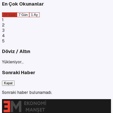
En Çok Okunanlar
24 Saat
7 Gün
1 Ay
1
2
3
4
5
Döviz / Altın
Yükleniyor…
Sonraki Haber
Kapat
Sonraki haber bulunamadı.