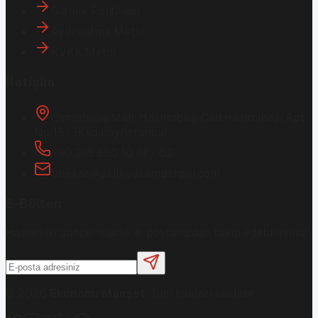
Gizlilik Politikası
Aydınlatma Metni
KVKK Metni
İletişim
Osmanağa Mah. Hasırcıbaşı Cad.
Hasırcıbaşı Apt.
No:15/3
Kadıköy/İstanbul
+90 216 550 10 61 / 62
bbekar@akilliyasamdergisi.com
E-Bülten
Haberleri güncel olarak e-postanızdan takip edebilirsiniz!
©
2026
Ekonomi Manşet
. Tüm hakları saklıdır.