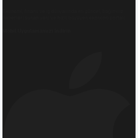
Ekonomi, finans ve iş dünyasında en güncel, bağımsız
haberleri sunan yeni ve hızlı büyüyen ekonomi portalı.
Mobil Uygulamamızı İndirin