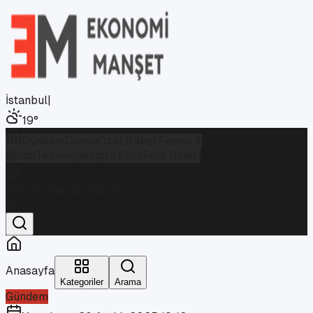
İstanbul
|
19
°
Gündem
Dünya
Özel Haber
Finans &
Borsa
Teknoloji
Kripto Para
Foto Galeri
İstanbul
Parçalı Bulutlu
19
°
Anasayfa
Kategoriler
Arama
Gündem