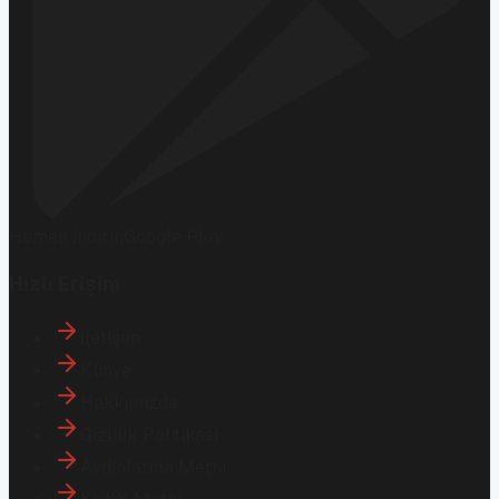
Hemen İndirin
Google Play
Hızlı Erişim
İletişim
Künye
Hakkımızda
Gizlilik Politikası
Aydınlatma Metni