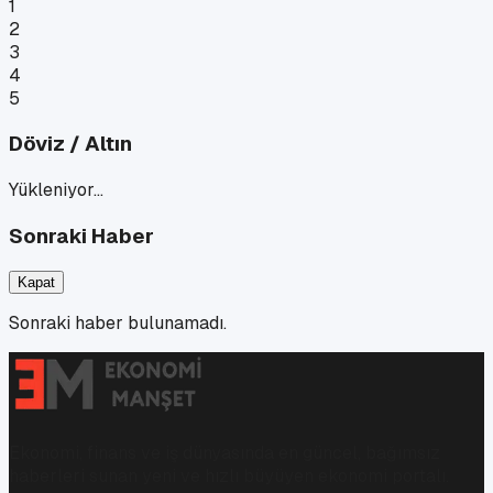
1
2
3
4
5
Döviz / Altın
Yükleniyor…
Sonraki Haber
Kapat
Sonraki haber bulunamadı.
Ekonomi, finans ve iş dünyasında en güncel, bağımsız
haberleri sunan yeni ve hızlı büyüyen ekonomi portalı.