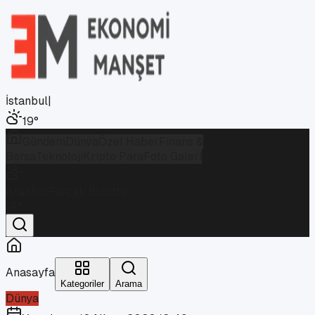
İstanbul
|
19
°
Gündem
Dünya
Özel Haber
Finans &
Borsa
Teknoloji
Kripto Para
Foto Galeri
İstanbul
Parçalı Bulutlu
19
°
Anasayfa
Kategoriler
Arama
Dünya