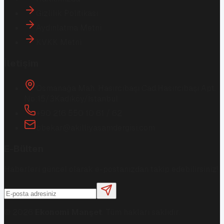
Gizlilik Politikası
Aydınlatma Metni
KVKK Metni
İletişim
Osmanağa Mah. Hasırcıbaşı Cad.
Hasırcıbaşı Apt.
No:15/3
Kadıköy/İstanbul
+90 216 550 10 61 / 62
bbekar@akilliyasamdergisi.com
E-Bülten
Haberleri güncel olarak e-postanızdan takip edebilirsiniz!
©
2026
Ekonomi Manşet
. Tüm hakları saklıdır.