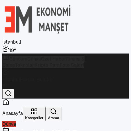
İstanbul
|
19
°
Gündem
Dünya
Özel Haber
Finans &
Borsa
Teknoloji
Kripto Para
Foto Galeri
İstanbul
Parçalı Bulutlu
19
°
Anasayfa
Kategoriler
Arama
Dünya