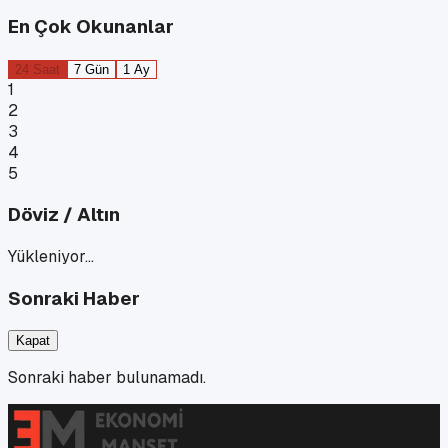
En Çok Okunanlar
24 Saat
7 Gün
1 Ay
1
2
3
4
5
Döviz / Altın
Yükleniyor…
Sonraki Haber
Kapat
Sonraki haber bulunamadı.