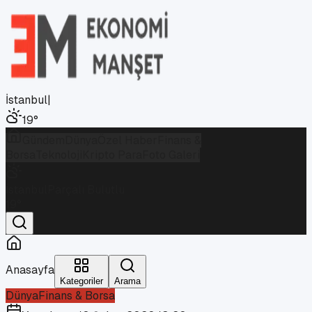
İstanbul
|
19
°
Gündem
Dünya
Özel Haber
Finans &
Borsa
Teknoloji
Kripto Para
Foto Galeri
İstanbul
Parçalı Bulutlu
19
°
Anasayfa
Kategoriler
Arama
Dünya
Finans & Borsa