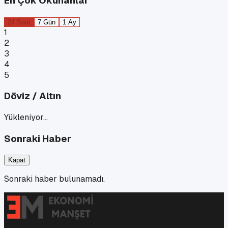
En Çok Okunanlar
24 Saat
7 Gün
1 Ay
1
2
3
4
5
Döviz / Altın
Yükleniyor…
Sonraki Haber
Kapat
Sonraki haber bulunamadı.