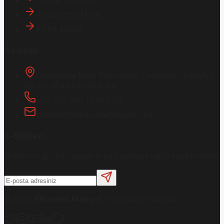
Gizlilik Politikası
Aydınlatma Metni
KVKK Metni
İletişim
Osmanağa Mah. Hasırcıbaşı Cad.
Hasırcıbaşı Apt.
No:15/3
Kadıköy/İstanbul
+90 216 550 10 61 / 62
bbekar@akilliyasamdergisi.com
E-Bülten
Haberleri güncel olarak e-postanızdan takip edebilirsiniz!
©
2026
Ekonomi Manşet
. Tüm hakları saklıdır.