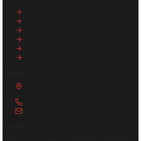
İletişim
Künye
Hakkımızda
Gizlilik Politikası
Aydınlatma Metni
KVKK Metni
İletişim
Osmanağa Mah. Hasırcıbaşı Cad.
Hasırcıbaşı Apt.
No:15/3
Kadıköy/İstanbul
+90 216 550 10 61 / 62
bbekar@akilliyasamdergisi.com
E-Bülten
Haberleri güncel olarak e-postanızdan takip edebilirsiniz!