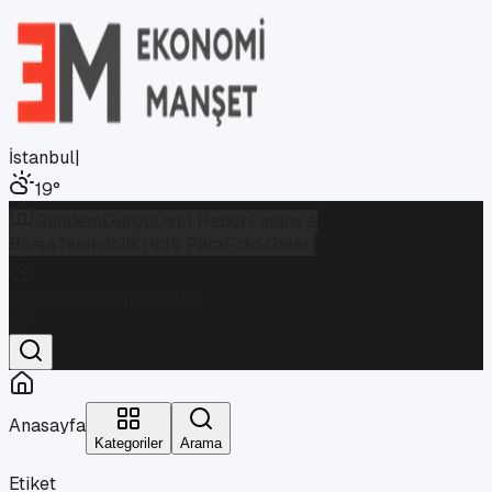
İstanbul
|
19
°
Gündem
Dünya
Özel Haber
Finans &
Borsa
Teknoloji
Kripto Para
Foto Galeri
İstanbul
Parçalı Bulutlu
19
°
Anasayfa
Kategoriler
Arama
Etiket