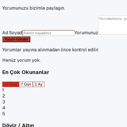
Yorumunuzu bizimle paylaşın.
Ad Soyad
Yorumunuz
Yorum Gönder
Yorumlar yayına alınmadan önce kontrol edilir.
Henüz yorum yok.
En Çok Okunanlar
24 Saat
7 Gün
1 Ay
1
2
3
4
5
Döviz / Altın