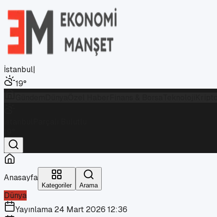
İstanbul
|
19
°
Gündem
Dünya
Özel Haber
Finans & Borsa
Teknoloji
Kript
İstanbul
Parçalı Bulutlu
19
°
Anasayfa
Kategoriler
Arama
Dünya
Yayınlama
24 Mart 2026 12:36