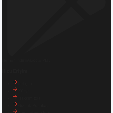
Hemen İndirin
Google Play
Hızlı Erişim
İletişim
Künye
Hakkımızda
Gizlilik Politikası
Aydınlatma Metni