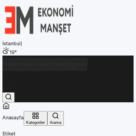
İstanbul
|
19
°
Gündem
Dünya
Özel Haber
Finans &
Borsa
Teknoloji
Kripto Para
Foto Galeri
İstanbul
Parçalı Bulutlu
19
°
Anasayfa
Kategoriler
Arama
Etiket