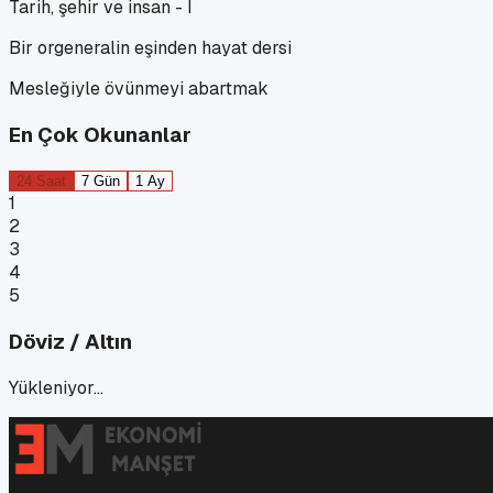
Tarih, şehir ve insan - I
Bir orgeneralin eşinden hayat dersi
Mesleğiyle övünmeyi abartmak
En Çok Okunanlar
24 Saat
7 Gün
1 Ay
1
2
3
4
5
Döviz / Altın
Yükleniyor…