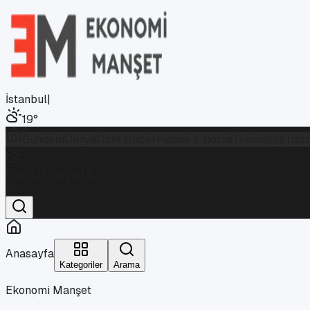
İstanbul
|
19
°
Gündem
Dünya
Özel Haber
Finans & Borsa
Teknoloji
Kript
İstanbul
Parçalı Bulutlu
19
°
Anasayfa
Kategoriler
Arama
Ekonomi Manşet