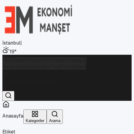
İstanbul
|
19
°
Gündem
Dünya
Özel Haber
Finans &
Borsa
Teknoloji
Kripto Para
Foto Galeri
İstanbul
Parçalı Bulutlu
19
°
Anasayfa
Kategoriler
Arama
Etiket