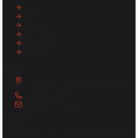
İletişim
Künye
Hakkımızda
Gizlilik Politikası
Aydınlatma Metni
KVKK Metni
İletişim
Osmanağa Mah. Hasırcıbaşı Cad.
Hasırcıbaşı Apt.
No:15/3
Kadıköy/İstanbul
+90 216 550 10 61 / 62
bbekar@akilliyasamdergisi.com
E-Bülten
Haberleri güncel olarak e-postanızdan takip edebilirsiniz!