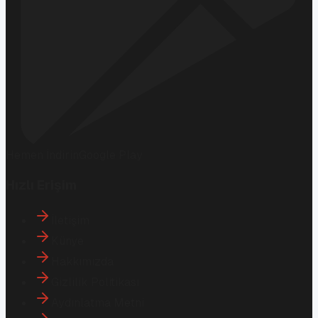
Hemen İndirin
Google Play
Hızlı Erişim
İletişim
Künye
Hakkımızda
Gizlilik Politikası
Aydınlatma Metni