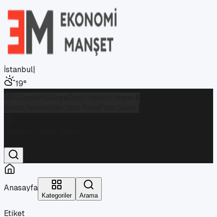
İstanbul
|
19
°
Gündem
Dünya
Özel Haber
Finans &
Borsa
Teknoloji
Kripto Para
Foto Galeri
İstanbul
Parçalı Bulutlu
19
°
Anasayfa
Kategoriler
Arama
Etiket