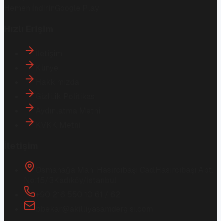
Hemen İndirin
Google Play
Hızlı Erişim
İletişim
Künye
Hakkımızda
Gizlilik Politikası
Aydınlatma Metni
KVKK Metni
İletişim
Osmanağa Mah. Hasırcıbaşı Cad.
Hasırcıbaşı Apt.
No:15/3
Kadıköy/İstanbul
+90 216 550 10 61 / 62
bbekar@akilliyasamdergisi.com