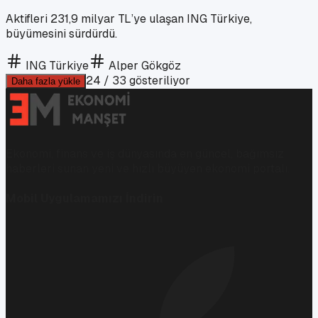
Aktifleri 231,9 milyar TL’ye ulaşan ING Türkiye,
büyümesini sürdürdü.
ING Türkiye
Alper Gökgöz
24
/
33
gösteriliyor
Daha fazla yükle
Ekonomi, finans ve iş dünyasında en güncel, bağımsız
haberleri sunan yeni ve hızlı büyüyen ekonomi portalı.
Mobil Uygulamamızı İndirin