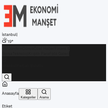
İstanbul
|
19
°
Gündem
Dünya
Özel Haber
Finans &
Borsa
Teknoloji
Kripto Para
Foto Galeri
İstanbul
Parçalı Bulutlu
19
°
Anasayfa
Kategoriler
Arama
Etiket