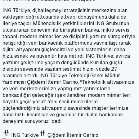
ING Türkiye, dijitalleşmeyi stratejisinin merkezine alan
yaklaşımı doğrultusunda altyapı dönüşümünü daha da
ileriye taşıdı. Mühendislik yetkinliklerini ING Grubu’nun
uluslararası deneyimi ile birleştiren banka, mikro servis
tabanlı modern mimariler ve disiplinli yazılım süreçleriyle
geliştirdiği yeni bankacılık platformunu yaygınlaştırarak
dijital altyapısını güçlendirdi ve yeni sistemlerini daha
hızlı, esnek ve güvenilir hale getirdi. ING Türkiye, ayrıca
yazılım geliştirme yaşam döngüsünde kurulan güçlü
disiplin sayesinde yazılım teslimat hızını yüzde 27
oranında artırdı. ING Türkiye Teknoloji Genel Müdür
Yardımcısı Çiğdem İltemir Carino, “Teknolojik altyapımıza
ve veri merkezlerimize yaptığımız yatırımlarla,
bankacılığın geleceğini şekillendiren modern mimarileri
hayata geçiriyoruz. Yeni nesil mimarilerle
güçlendirdiğimiz altyapımız sayesinde müşterilerimize
daha hızlı, kesintisiz ve güvenilir bir dijital bankacılık
deneyimi sunuyoruz” dedi.
ING Türkiye
Çiğdem İltemir Carino