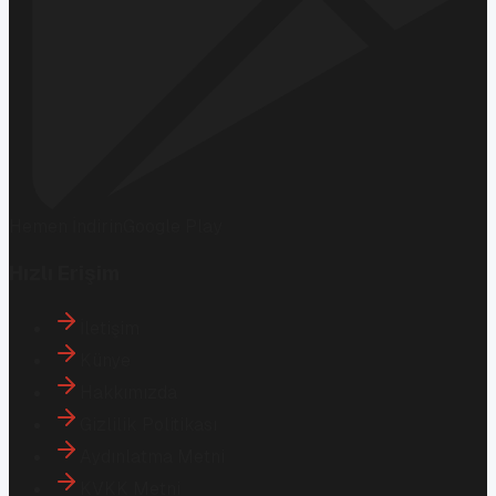
Hemen İndirin
Google Play
Hızlı Erişim
İletişim
Künye
Hakkımızda
Gizlilik Politikası
Aydınlatma Metni
KVKK Metni