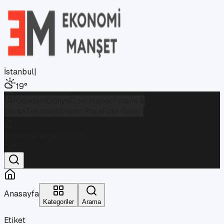
İstanbul
|
19
°
Gündem
Dünya
Özel Haber
Finans &
Borsa
Teknoloji
Kripto Para
Foto Galeri
İstanbul
Parçalı Bulutlu
19
°
Anasayfa
Kategoriler
Arama
Etiket