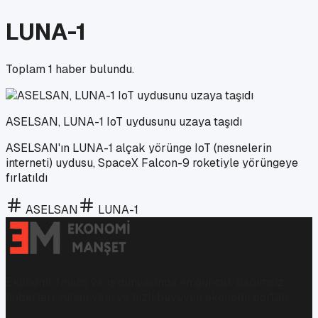
LUNA-1
Toplam
1
haber bulundu.
ASELSAN, LUNA-1 IoT uydusunu uzaya taşıdı
ASELSAN'ın LUNA-1 alçak yörünge IoT (nesnelerin
interneti) uydusu, SpaceX Falcon-9 roketiyle yörüngeye
fırlatıldı
ASELSAN
LUNA-1
Ekonomi, finans ve iş dünyasında en güncel, bağımsız
haberleri sunan yeni ve hızlı büyüyen ekonomi portalı.