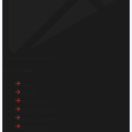
Hemen İndirin
Google Play
Hızlı Erişim
İletişim
Künye
Hakkımızda
Gizlilik Politikası
Aydınlatma Metni
KVKK Metni