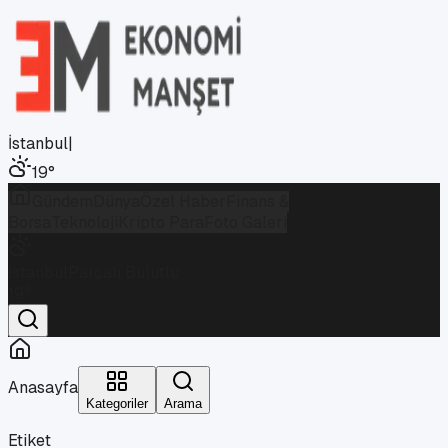
İstanbul
|
19
°
Gündem
Dünya
Özel Haber
Finans &
Borsa
Teknoloji
Kripto Para
Foto Galeri
İstanbul
Parçalı Bulutlu
19
°
Anasayfa
Kategoriler
Arama
Etiket