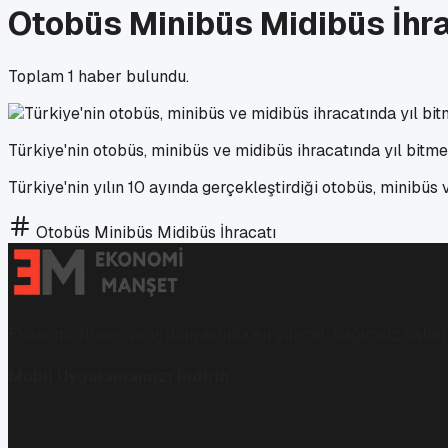
Otobüs Minibüs Midibüs İhr
Toplam
1
haber bulundu.
Türkiye'nin otobüs, minibüs ve midibüs ihracatında yıl bitme
Türkiye'nin yılın 10 ayında gerçekleştirdiği otobüs, minibüs
Otobüs Minibüs Midibüs İhracatı
Ekonomi, finans ve iş dünyasında en güncel, bağımsız haberl
Mobil Uygulamamızı İndirin