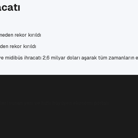
acatı
den rekor kırıldı
 ve midibüs ihracatı 2,6 milyar doları aşarak tüm zamanların 
eri sunan yeni ve hızlı büyüyen ekonomi portalı.