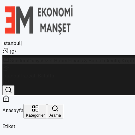
İstanbul
|
19
°
Gündem
Dünya
Özel Haber
Finans & Borsa
Teknoloji
Kript
İstanbul
Parçalı Bulutlu
19
°
Anasayfa
Kategoriler
Arama
Etiket